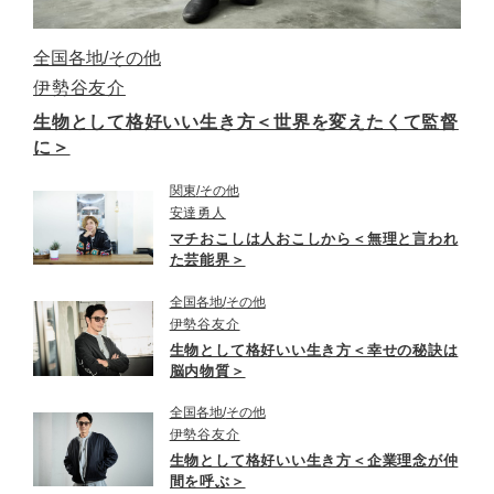
全国各地
その他
伊勢谷友介
生物として格好いい生き方＜世界を変えたくて監督
に＞
関東
その他
安達勇人
マチおこしは人おこしから＜無理と言われ
た芸能界＞
全国各地
その他
伊勢谷友介
生物として格好いい生き方＜幸せの秘訣は
脳内物質＞
全国各地
その他
伊勢谷友介
生物として格好いい生き方＜企業理念が仲
間を呼ぶ＞