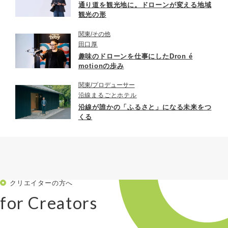
通り道を観光地に。ドローンが変える地域
観光の形
関東
その他
田口厚
趣味のドローンを仕事にしたDron é
motionの歩み
関東
プロデューサー
沿線まるごとホテル
沿線が誰かの「ふるさと」になる未来をつ
くる
クリエイターの方へ
for Creators