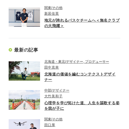
関東
その他
新居佳英
地元が誇れるバスケチームへ＜無名クラブ
の大飛躍＞
最新の記事
北海道・東北
デザイナー, プロデューサー
田中克幸
北海道の価値を編むコンテクストデザイ
ナー
中部
デザイナー
大竹美和子
心理学を学び拓けた道、人生を謳歌する姿
を我が子に
関東
その他
田口厚