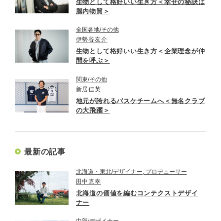
生物として格好いい生き方＜幸せの秘訣は
脳内物質＞
全国各地
その他
伊勢谷友介
生物として格好いい生き方＜企業理念が仲
間を呼ぶ＞
関東
その他
新居佳英
地元が誇れるバスケチームへ＜無名クラブ
の大飛躍＞
最新の記事
北海道・東北
デザイナー, プロデューサー
田中克幸
北海道の価値を編むコンテクストデザイ
ナー
中部
デザイナー