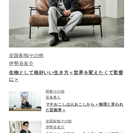
全国各地
その他
伊勢谷友介
生物として格好いい生き方＜世界を変えたくて監督
に＞
関東
その他
安達勇人
マチおこしは人おこしから＜無理と言われ
た芸能界＞
全国各地
その他
伊勢谷友介