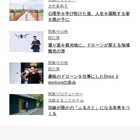
大竹美和子
心理学を学び拓けた道、人生を謳歌する姿
を我が子に
関東
その他
田口厚
通り道を観光地に。ドローンが変える地域
観光の形
関東
その他
田口厚
趣味のドローンを仕事にしたDron é
motionの歩み
関東
プロデューサー
沿線まるごとホテル
沿線が誰かの「ふるさと」になる未来をつ
くる