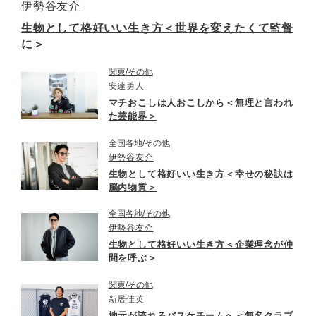
伊勢谷友介
生物として格好いい生き方＜世界を変えたくて監督
に＞
関東
その他
安達勇人
マチおこしは人おこしから＜無理と言われ
た芸能界＞
全国各地
その他
伊勢谷友介
生物として格好いい生き方＜幸せの秘訣は
脳内物質＞
全国各地
その他
伊勢谷友介
生物として格好いい生き方＜企業理念が仲
間を呼ぶ＞
関東
その他
新居佳英
地元が誇れるバスケチームへ＜無名クラブ