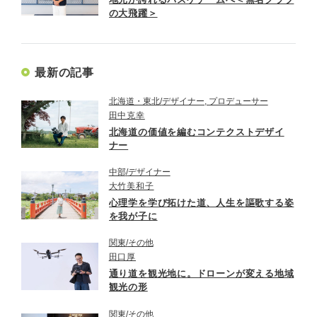
の大飛躍＞
最新の記事
北海道・東北
デザイナー, プロデューサー
田中克幸
北海道の価値を編むコンテクストデザイ
ナー
中部
デザイナー
大竹美和子
心理学を学び拓けた道、人生を謳歌する姿
を我が子に
関東
その他
田口厚
通り道を観光地に。ドローンが変える地域
観光の形
関東
その他