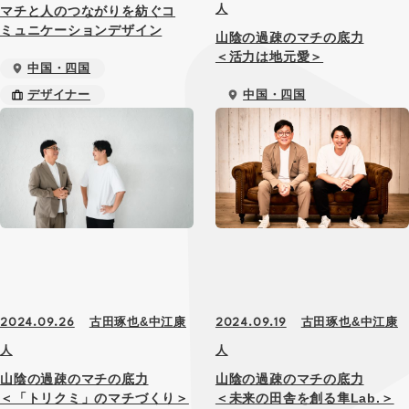
人
マチと人のつながりを紡ぐコ
ミュニケーションデザイン
山陰の過疎のマチの底力
＜活力は地元愛＞
中国・四国
中国・四国
デザイナー
デザイナー
古田琢也&中江康
古田琢也&中江康
2024.09.26
2024.09.19
人
人
山陰の過疎のマチの底力
山陰の過疎のマチの底力
＜「トリクミ」のマチづくり＞
＜未来の⽥舎を創る隼Lab.＞