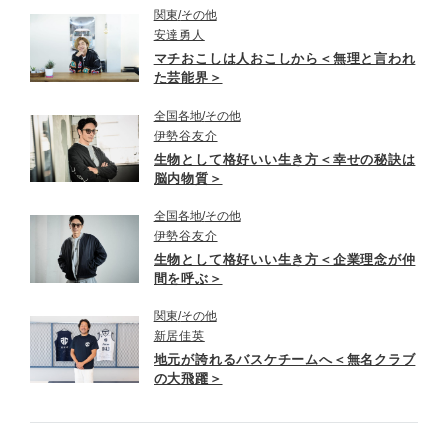
関東
その他
安達勇人
マチおこしは人おこしから＜無理と言われ
た芸能界＞
全国各地
その他
伊勢谷友介
生物として格好いい生き方＜幸せの秘訣は
脳内物質＞
全国各地
その他
伊勢谷友介
生物として格好いい生き方＜企業理念が仲
間を呼ぶ＞
関東
その他
新居佳英
地元が誇れるバスケチームへ＜無名クラブ
の大飛躍＞