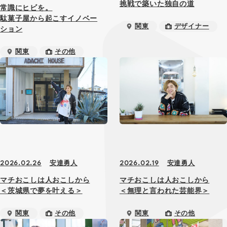
挑戦で築いた独自の道
常識にヒビを。
駄菓子屋から起こすイノベー
関東
デザイナー
ション
関東
その他
安達勇人
安達勇人
2026.02.26
2026.02.19
マチおこしは人おこしから
マチおこしは人おこしから
＜茨城県で夢を叶える＞
＜無理と言われた芸能界＞
関東
その他
関東
その他