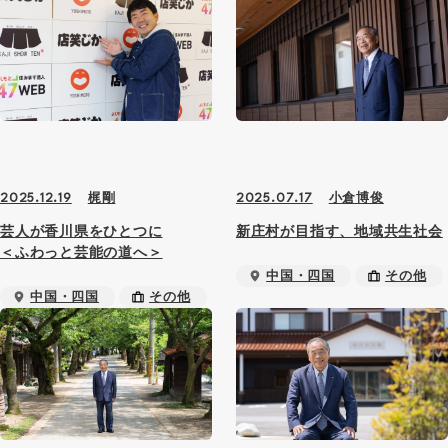
全国各地
関東
その他
梶剛
小倉博俊
2025.12.19
2025.07.17
芸人が香川県をひとつに
新庄村が目指す、地域共生社会
＜ふわっと芸能の道へ＞
中国・四国
その他
中国・四国
その他