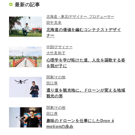
最新の記事
北海道・東北
デザイナー, プロデューサー
田中克幸
北海道の価値を編むコンテクストデザイ
ナー
中部
デザイナー
大竹美和子
心理学を学び拓けた道、人生を謳歌する姿
を我が子に
関東
その他
田口厚
通り道を観光地に。ドローンが変える地域
観光の形
関東
その他
田口厚
趣味のドローンを仕事にしたDron é
motionの歩み