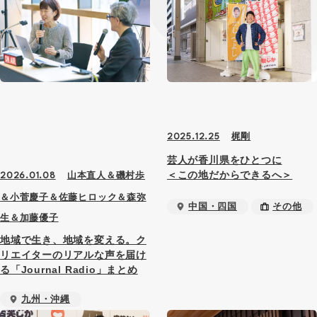
梶剛
2025.12.25
芸人が香川県をひとつに
＜この地だからできるへ＞
山本直人＆磯村歩
2026.01.08
＆小菅慶子＆佐藤ヒロック＆森弥
中国・四国
その他
生＆加藤優子
地域で生き、地域を変える。ク
リエイターのリアルな声を届け
る「Journal Radio」まとめ
九州・沖縄