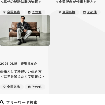
＜幸せの秘訣は脳内物質＞
＜企業理念が仲間を呼ぶ＞
全国各地
その他
全国各地
その他
伊勢谷友介
2026.01.15
生物として格好いい生き方
＜世界を変えたくて監督に＞
全国各地
その他
フリーワード検索