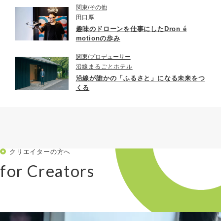
関東
その他
田口厚
趣味のドローンを仕事にしたDron é
motionの歩み
関東
プロデューサー
沿線まるごとホテル
沿線が誰かの「ふるさと」になる未来をつ
くる
クリエイターの方へ
for Creators