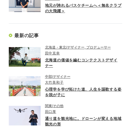
地元が誇れるバスケチームへ＜無名クラブ
の大飛躍＞
最新の記事
北海道・東北
デザイナー, プロデューサー
田中克幸
北海道の価値を編むコンテクストデザイ
ナー
中部
デザイナー
大竹美和子
心理学を学び拓けた道、人生を謳歌する姿
を我が子に
関東
その他
田口厚
通り道を観光地に。ドローンが変える地域
観光の形