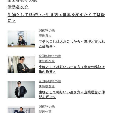
全国各地
その他
伊勢谷友介
生物として格好いい生き方＜世界を変えたくて監督
に＞
関東
その他
安達勇人
マチおこしは人おこしから＜無理と言われ
た芸能界＞
全国各地
その他
伊勢谷友介
生物として格好いい生き方＜幸せの秘訣は
脳内物質＞
全国各地
その他
伊勢谷友介
生物として格好いい生き方＜企業理念が仲
間を呼ぶ＞
関東
その他
新居佳英