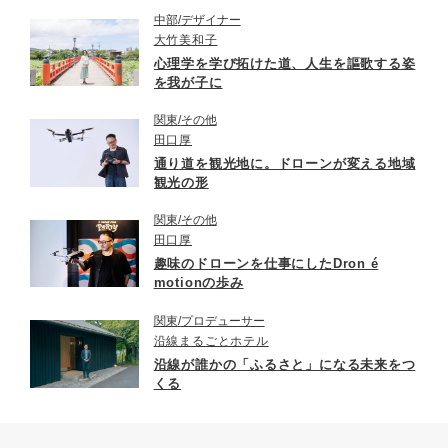
中部
デザイナー
大竹美和子
心理学を学び拓けた道、人生を謳歌する姿
を我が子に
関東
その他
田口厚
通り道を観光地に。ドローンが変える地域
観光の形
関東
その他
田口厚
趣味のドローンを仕事にしたDron é
motionの歩み
関東
プロデューサー
沿線まるごとホテル
沿線が誰かの「ふるさと」になる未来をつ
くる