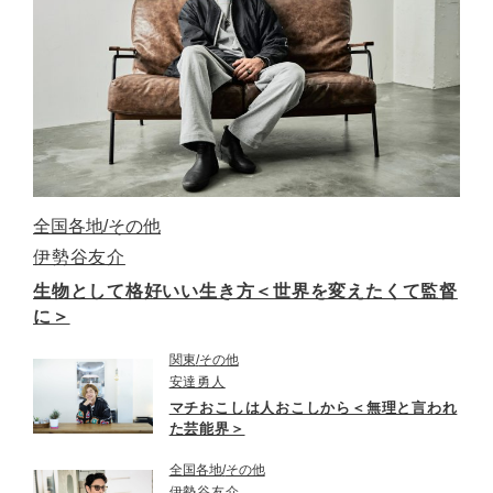
全国各地
その他
伊勢谷友介
生物として格好いい生き方＜世界を変えたくて監督
に＞
関東
その他
安達勇人
マチおこしは人おこしから＜無理と言われ
た芸能界＞
全国各地
その他
伊勢谷友介