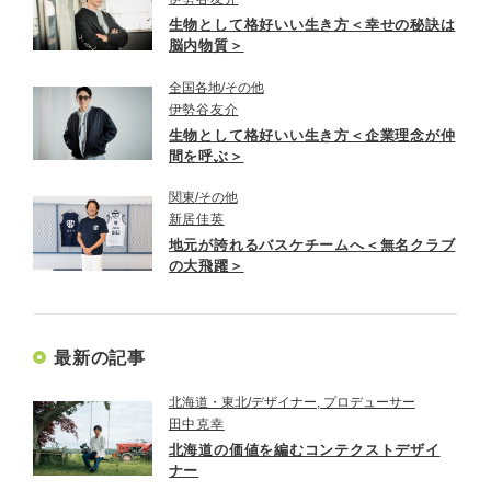
生物として格好いい生き方＜幸せの秘訣は
脳内物質＞
全国各地
その他
伊勢谷友介
生物として格好いい生き方＜企業理念が仲
間を呼ぶ＞
関東
その他
新居佳英
地元が誇れるバスケチームへ＜無名クラブ
の大飛躍＞
最新の記事
北海道・東北
デザイナー, プロデューサー
田中克幸
北海道の価値を編むコンテクストデザイ
ナー