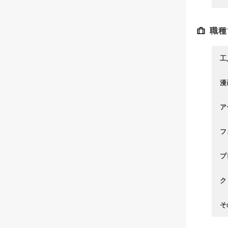
職種
工
漫
ア
フ
プ
ク
そ