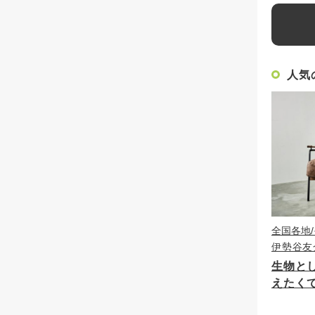
人気
全国各地
伊勢谷友
生物と
えたく