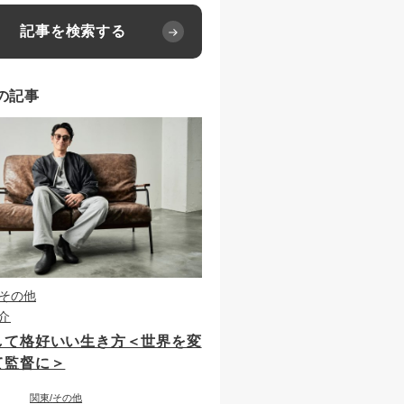
記事を検索する
の記事
その他
介
して格好いい生き方＜世界を変
て監督に＞
関東
その他