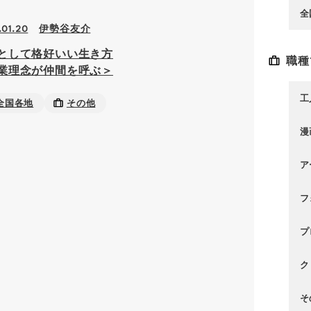
全
伊勢谷友介
.01.20
として格好いい生き方
職種
業理念が仲間を呼ぶ＞
工
全国各地
その他
漫
ア
フ
プ
ク
そ