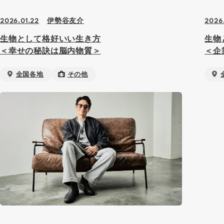
伊勢谷友介
2026.01.22
2026
生物として格好いい生き方
生物
＜幸せの秘訣は脳内物質＞
＜企
全国各地
その他