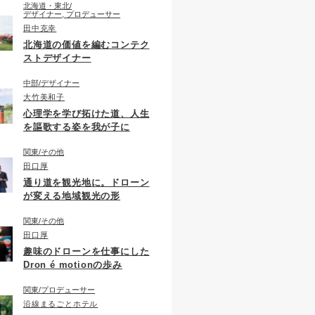
北海道・東北
デザイナー, プロデューサー
田中克幸
北海道の価値を編むコンテク
ストデザイナー
中部
デザイナー
大竹美和子
心理学を学び拓けた道、人生
を謳歌する姿を我が子に
関東
その他
田口厚
通り道を観光地に。ドローン
が変える地域観光の形
関東
その他
田口厚
趣味のドローンを仕事にした
Dron é motionの歩み
関東
プロデューサー
沿線まるごとホテル