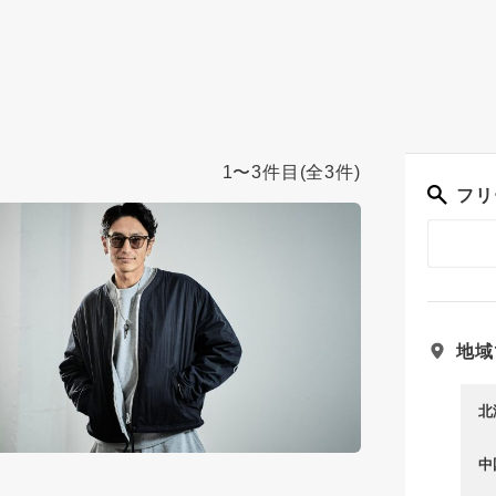
1〜3件目
(全3件)
フリ
地域
北
中