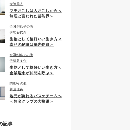
安達勇人
マチおこしは人おこしから＜
無理と言われた芸能界＞
全国各地
その他
伊勢谷友介
生物として格好いい生き方＜
幸せの秘訣は脳内物質＞
全国各地
その他
伊勢谷友介
生物として格好いい生き方＜
企業理念が仲間を呼ぶ＞
関東
その他
新居佳英
地元が誇れるバスケチームへ
＜無名クラブの大飛躍＞
の記事