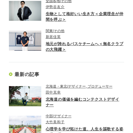
全国各地
その他
伊勢谷友介
生物として格好いい生き方＜企業理念が仲
間を呼ぶ＞
関東
その他
新居佳英
地元が誇れるバスケチームへ＜無名クラブ
の大飛躍＞
最新の記事
北海道・東北
デザイナー, プロデューサー
田中克幸
北海道の価値を編むコンテクストデザイ
ナー
中部
デザイナー
大竹美和子
心理学を学び拓けた道、人生を謳歌する姿