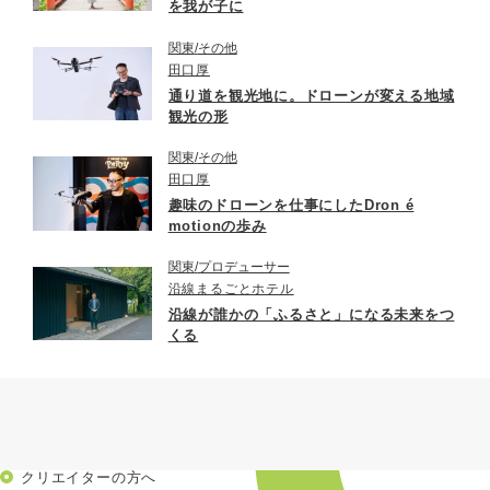
を我が子に
関東
その他
田口厚
通り道を観光地に。ドローンが変える地域
観光の形
関東
その他
田口厚
趣味のドローンを仕事にしたDron é
motionの歩み
関東
プロデューサー
沿線まるごとホテル
沿線が誰かの「ふるさと」になる未来をつ
くる
クリエイターの方へ