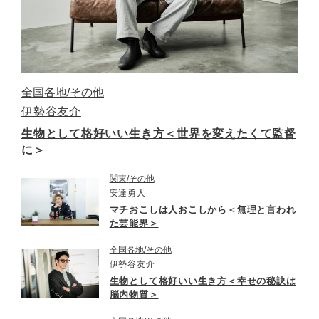
全国各地
その他
伊勢谷友介
生物として格好いい生き方＜世界を変えたくて監督
に＞
関東
その他
安達勇人
マチおこしは人おこしから＜無理と言われ
た芸能界＞
全国各地
その他
伊勢谷友介
生物として格好いい生き方＜幸せの秘訣は
脳内物質＞