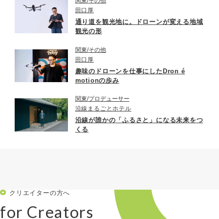
関東
その他
田口厚
通り道を観光地に。ドローンが変える地域
観光の形
関東
その他
田口厚
趣味のドローンを仕事にしたDron é
motionの歩み
関東
プロデューサー
沿線まるごとホテル
沿線が誰かの「ふるさと」になる未来をつ
くる
クリエイターの方へ
for Creators