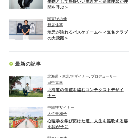
生物として格好いい生き方＜企業理念が仲
間を呼ぶ＞
関東
その他
新居佳英
地元が誇れるバスケチームへ＜無名クラブ
の大飛躍＞
最新の記事
北海道・東北
デザイナー, プロデューサー
田中克幸
北海道の価値を編むコンテクストデザイ
ナー
中部
デザイナー
大竹美和子
心理学を学び拓けた道、人生を謳歌する姿
を我が子に