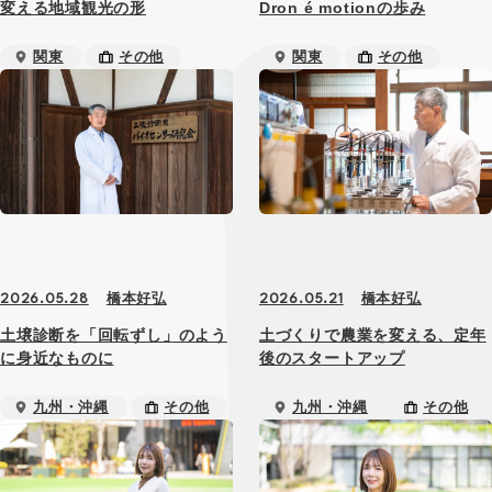
変える地域観光の形
Dron é motionの歩み
関東
その他
関東
その他
橋本好弘
橋本好弘
2026.05.28
2026.05.21
土壌診断を「回転ずし」のよう
土づくりで農業を変える、定年
に身近なものに
後のスタートアップ
九州・沖縄
その他
九州・沖縄
その他