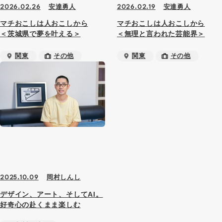
安達勇人
安達勇人
2026.02.26
2026.02.19
マチおこしは人おこしから
マチおこしは人おこしから
＜茨城県で夢を叶える＞
＜無理と言われた芸能界＞
関東
その他
関東
その他
岡村しんし
2025.10.09
デザイン、アート、そしてAI。
好奇心の赴くまま楽しむ