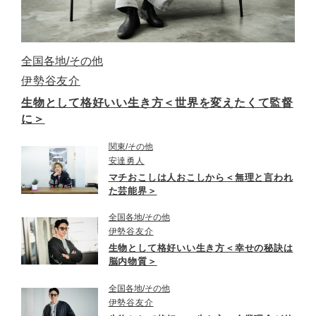
全国各地
その他
伊勢谷友介
生物として格好いい生き方＜世界を変えたくて監督
に＞
関東
その他
安達勇人
マチおこしは人おこしから＜無理と言われ
た芸能界＞
全国各地
その他
伊勢谷友介
生物として格好いい生き方＜幸せの秘訣は
脳内物質＞
全国各地
その他
伊勢谷友介