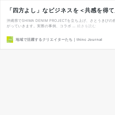
「四方よし」なビジネスを＜共感を得て
沖縄県でSHIMA DENIM PROJECTを立ち上げ、さ
「四
がっていきます。実際の事例、コラボ …
続きを読む
方
よ
地域で活躍するクリエイターたち｜thinc Journal
し」
な
ビ
ジ
ネ
ス
を
＜
共
感
を
得
て
広