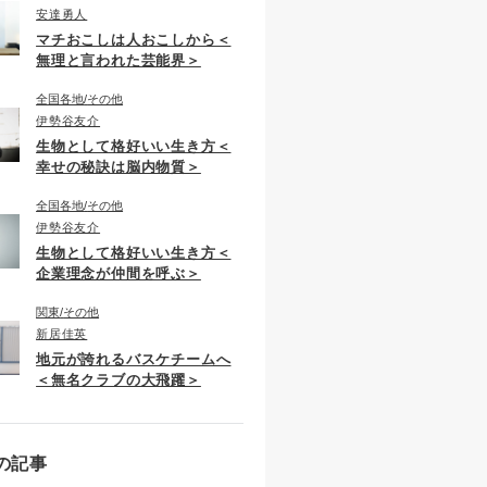
安達勇人
マチおこしは人おこしから＜
無理と言われた芸能界＞
全国各地
その他
伊勢谷友介
生物として格好いい生き方＜
幸せの秘訣は脳内物質＞
全国各地
その他
伊勢谷友介
生物として格好いい生き方＜
企業理念が仲間を呼ぶ＞
関東
その他
新居佳英
地元が誇れるバスケチームへ
＜無名クラブの大飛躍＞
の記事