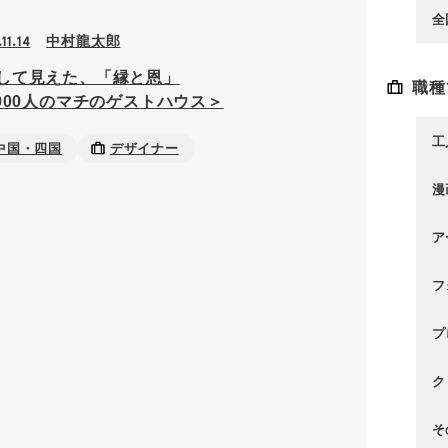
全
中村龍太郎
11.14
して見えた、「縁と恩」
職種
,000人のマチのゲストハウス＞
工
中国・四国
デザイナー
漫
ア
フ
プ
ク
そ