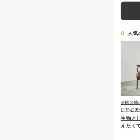
人気
全国各地
伊勢谷友
生物と
えたく