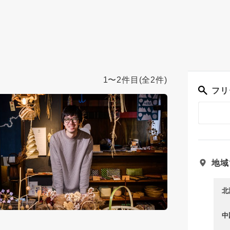
1〜2件目
(全2件)
フリ
地域
北
中