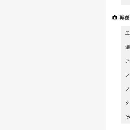
職種
工
漫
ア
フ
プ
ク
そ