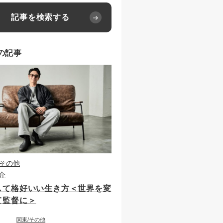
記事を検索する
の記事
その他
介
して格好いい生き方＜世界を変
て監督に＞
関東
その他