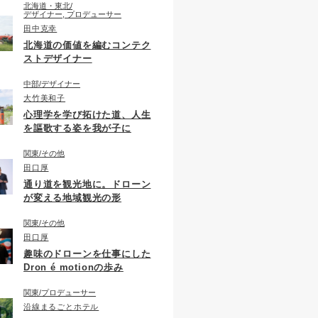
北海道・東北
デザイナー, プロデューサー
田中克幸
北海道の価値を編むコンテク
ストデザイナー
中部
デザイナー
大竹美和子
心理学を学び拓けた道、人生
を謳歌する姿を我が子に
関東
その他
田口厚
通り道を観光地に。ドローン
が変える地域観光の形
関東
その他
田口厚
趣味のドローンを仕事にした
Dron é motionの歩み
関東
プロデューサー
沿線まるごとホテル