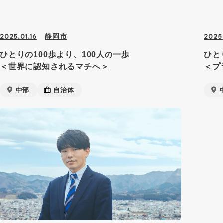
静岡市
2025.01.16
2025
ひとりの100歩より、100人の一歩
ひと
＜世界に認知されるマチへ＞
＜プ
中部
自治体