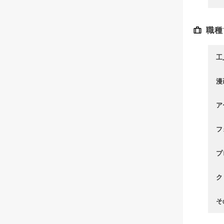
職種
工
漫
ア
フ
プ
ク
そ