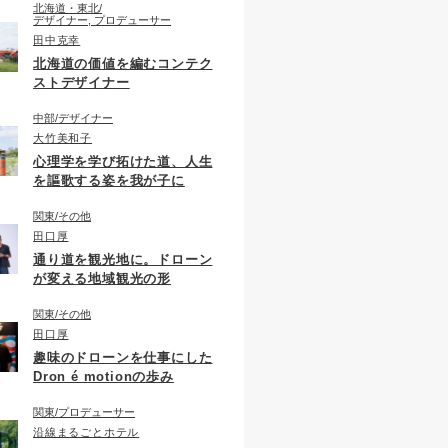
北海道・東北
デザイナー, プロデューサー
田中克幸
北海道の価値を編むコンテク
ストデザイナー
中部
デザイナー
大竹美和子
心理学を学び拓けた道、人生
を謳歌する姿を我が子に
関東
その他
田口厚
通り道を観光地に。ドローン
が変える地域観光の形
関東
その他
田口厚
趣味のドローンを仕事にした
Dron é motionの歩み
関東
プロデューサー
沿線まるごとホテル