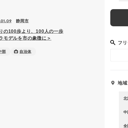
静岡市
.01.09
りの100歩より、100人の一歩
ラモデルを市の象徴に＞
フリ
中部
自治体
地域
北
中
全