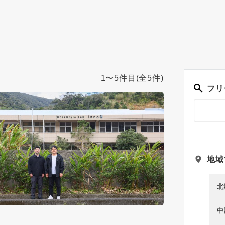
1〜5件目
(全5件)
フリ
地域
北
中