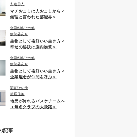
安達勇人
マチおこしは人おこしから＜
無理と言われた芸能界＞
全国各地
その他
伊勢谷友介
生物として格好いい生き方＜
幸せの秘訣は脳内物質＞
全国各地
その他
伊勢谷友介
生物として格好いい生き方＜
企業理念が仲間を呼ぶ＞
関東
その他
新居佳英
地元が誇れるバスケチームへ
＜無名クラブの大飛躍＞
の記事