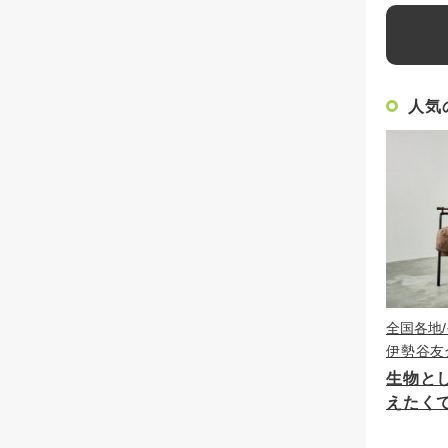
人気
全国各地
伊勢谷友
生物と
えたく