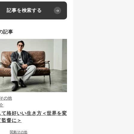
記事を検索する
の記事
その他
介
して格好いい生き方＜世界を変
て監督に＞
関東
その他