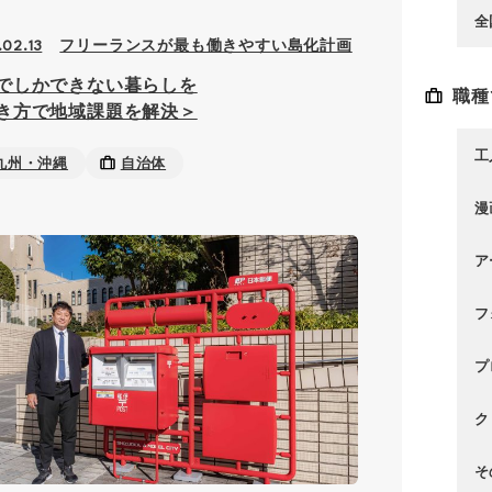
全
フリーランスが最も働きやすい島化計画
02.13
でしかできない暮らしを
職種
き方で地域課題を解決＞
工
九州・沖縄
自治体
漫
ア
フ
プ
ク
そ