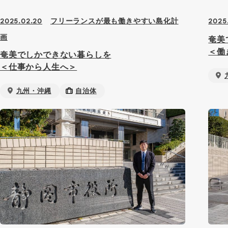
フリーランスが最も働きやすい島化計
2025.02.20
2025.
画
奄美
＜働
奄美でしかできない暮らしを
＜仕事から人生へ＞
九州・沖縄
自治体