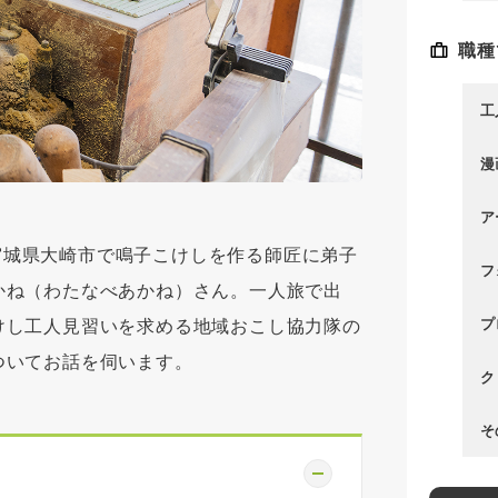
職種
工
漫
ア
、宮城県大崎市で鳴子こけしを作る師匠に弟子
フ
かね（わたなべあかね）さん。一人旅で出
プ
けし工人見習いを求める地域おこし協力隊の
ついてお話を伺います。
ク
そ