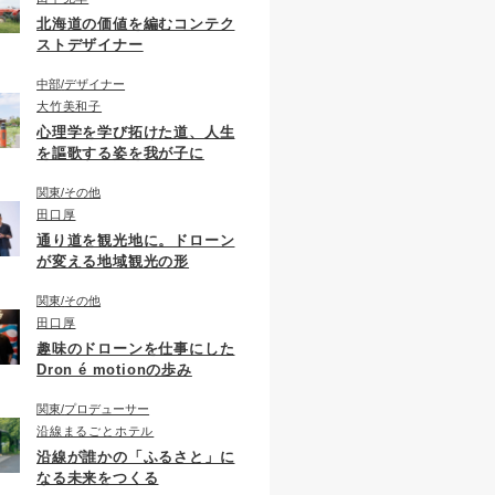
北海道の価値を編むコンテク
ストデザイナー
中部
デザイナー
大竹美和子
心理学を学び拓けた道、人生
を謳歌する姿を我が子に
関東
その他
田口厚
通り道を観光地に。ドローン
が変える地域観光の形
関東
その他
田口厚
趣味のドローンを仕事にした
Dron é motionの歩み
関東
プロデューサー
沿線まるごとホテル
沿線が誰かの「ふるさと」に
なる未来をつくる