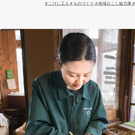
＃こけし工人
＃ものづくり
＃地域おこし協力隊