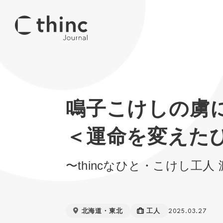
鳴子こけしの虜
＜運命を変えた
〜thincなひと・こけし工
北海道・東北
工人
2025.03.27