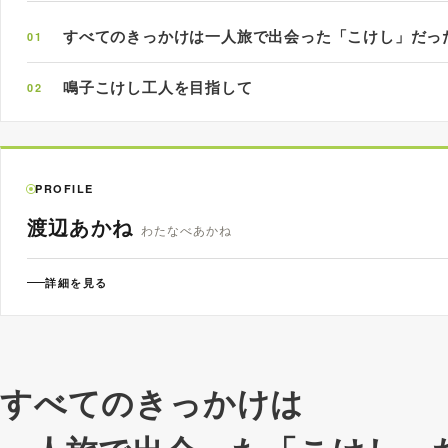
すべてのきっかけは一人旅で出会った「こけし」だっ
01
鳴子こけし工人を目指して
02
PROFILE
渡辺あかね
わたなべあかね
詳細を見る
千葉県千葉市
千葉県千葉市出身。2023年5月～大崎市「地域おこし協力隊
岡崎靖男師匠の弟子として、鳴子こけし工人見習い修業を開始。
すべてのきっかけは
満了。同年4月には、宮城県鳴子温泉に「こけしや茜」をオー