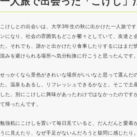
一人旅で出会った「こけし」
https://kokeshiya-akane.com/
こけしや茜
https://www.instagram.com/akane_n
こけしや茜（INSTAGRAM）
こけしとの出会いは、大学3年生の秋に出かけた一人旅で
ンになり、社会の雰囲気もどこか鬱々としていて、友達と
https://x.com/akane_naruko
こけしや茜（X）
た。それでも、誰かと出かけたり食事したりするにはまだ
https://www.youtube.com/@
鳴子こけし工人見習い（YOUTUBE）
混みを避けられる場所へ気分転換に行こうと思ったんです
せっかくなら景色がきれいな場所がいいなと思って選んだ
た。温泉もあるし、リフレッシュできるかなと。そこで土
した。別にこけしに興味があったわけではなかったのです
て帰ったんです。
勉強机にこけしを置いて毎日見ていると、だんだんと愛着
うに見えたり、なぜ手足がないんだろうと疑問に感じたり