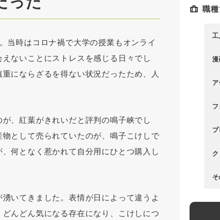
だった
職種
aruko/
工
す。当時はコロナ禍で大学の授業もオンライ
会えないことにストレスを感じる日々でし
漫
慎重にならざるを得ない状況だったため、人
akane_naruko
ア
。
フ
のが、紅葉がきれいだと評判の鳴子峡でし
プ
産物として売られていたのが、鳴子こけしで
が、何となく惹かれて自分用にひとつ購入し
ク
そ
が湧いてきました。表情が日によって違うよ
。どんどん気になる存在になり、こけしにつ