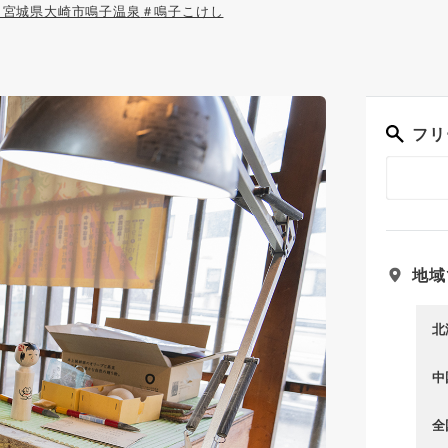
＃宮城県大崎市鳴子温泉
＃鳴子こけし
フリ
地域
北
中
全