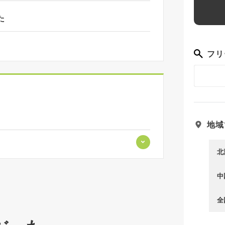
た
フリ
地域
北
中
」に着任。同時に、鳴子温泉「こけしの岡仁」
2026年3月には、地域おこし協力隊の任期
全
プン。