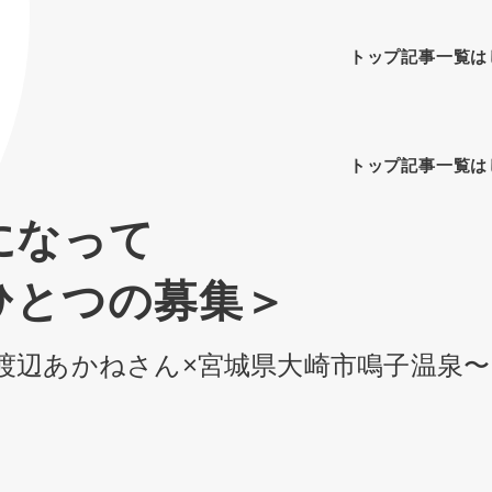
トップ
記事一覧
は
トップ
記事一覧
は
になって
ひとつの募集＞
人 渡辺あかねさん×宮城県大崎市鳴子温泉〜