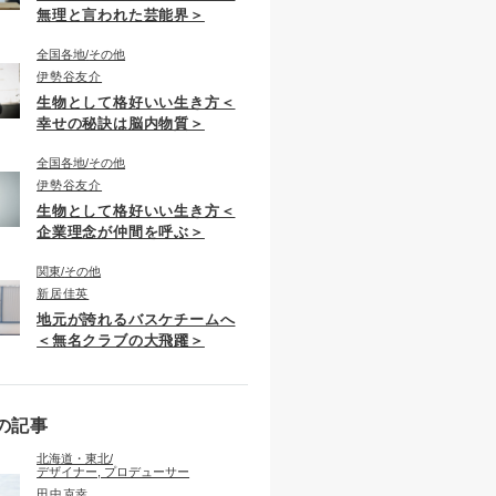
無理と言われた芸能界＞
全国各地
その他
伊勢谷友介
生物として格好いい生き方＜
幸せの秘訣は脳内物質＞
全国各地
その他
伊勢谷友介
生物として格好いい生き方＜
企業理念が仲間を呼ぶ＞
関東
その他
新居佳英
地元が誇れるバスケチームへ
＜無名クラブの大飛躍＞
の記事
北海道・東北
デザイナー, プロデューサー
田中克幸