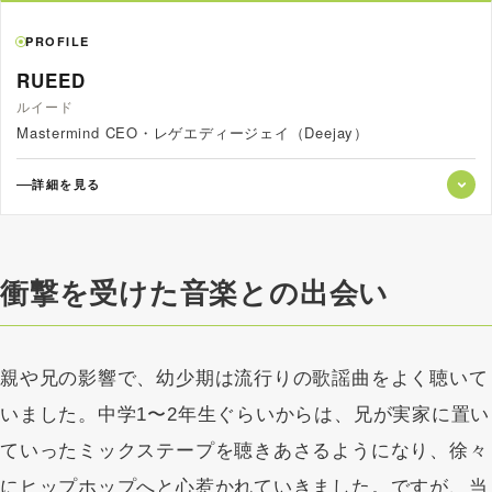
PROFILE
RUEED
ルイード
Mastermind CEO・レゲエディージェイ（Deejay）
詳細を見る
神奈川県横須賀市
1988年、神奈川県横須賀市出身。レゲエディージェイ
衝撃を受けた音楽との出会い
（Deejay）であり、MastermindのCEO。15歳でキャリアを始
動し、2007年には「Road to 横浜レゲエ祭」にて史上最年少
の18歳で優勝を果たす。デビュー作『NEW FOUNDATION』
親や兄の影響で、幼少期は流行りの歌謡曲をよく聴いて
以降、数多の作品を世に送り出し、シーンの一線を走る最重要
いました。中学1〜2年生ぐらいからは、兄が実家に置い
アーティストとしての地位を揺るぎないものとした。 2018年
に独立し、新レーベル「Mastermind」を設立。2020年にリ
ていったミックステープを聴きあさるようになり、徐々
リースしたアルバム『Q』、続く『K』は共にiTunesレゲエ
にヒップホップへと心惹かれていきました。ですが、当