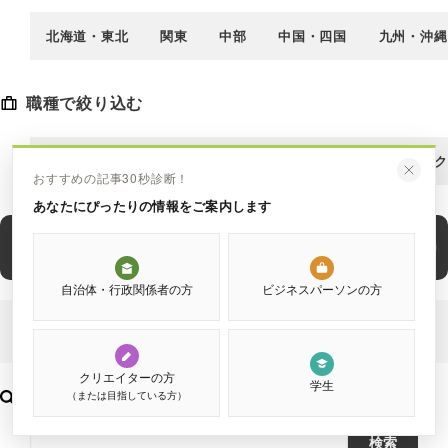
北海道・東北
関東
中部
中国・四国
九州・沖縄
職種で絞り込む
工人
自治体
ライター
漫画家
ブランドディレク
おすすめの記事30秒診断！
あなたにぴったりの情報をご案内します
記事を検索する
自治体・行政関係者の方
ビジネスパーソンの方
クリエイターの方
学生
（または目指している方）
フリーワード検索
検索