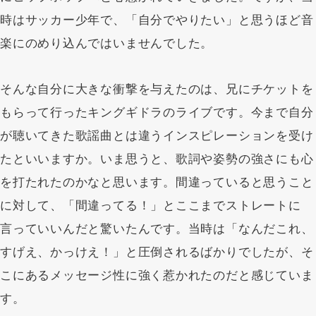
チャート1位を記録するなど、コロナ禍においてもオンライン
時はサッカー少年で、「自分でやりたい」と思うほど音
ライブや全国ツアーを成功させた。 B.League公式テーマソン
楽にのめり込んではいませんでした。
グへの客演や、2年連続の「New Year Rock Festival」出演、
俳優業など、ジャンルを超越し活動。激動の時代の中、唯一無
二の世界観とメッセージでリスナーを魅了し続けている。
そんな自分に大きな衝撃を与えたのは、兄にチケットを
もらって行ったキングギドラのライブです。今まで自分
https://rueed.jp/
RUEED OFFICIAL WEB SITE
が聴いてきた歌謡曲とは違うインスピレーションを受け
yokosukareggaebash.com
たといいますか。いま思うと、歌詞や姿勢の強さにも心
YOKOSUKA REGGAE BASH
を打たれたのかなと思います。間違っていると思うこと
に対して、「間違ってる！」とここまでストレートに
言っていいんだと驚いたんです。当時は「なんだこれ、
すげえ、かっけえ！」と圧倒されるばかりでしたが、そ
こにあるメッセージ性に強く惹かれたのだと感じていま
す。