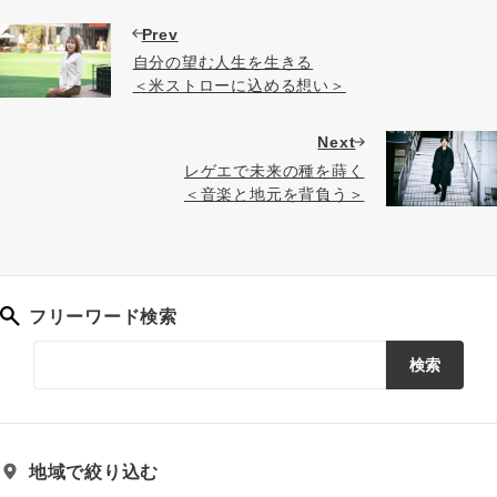
Prev
自分の望む人生を生きる
＜米ストローに込める想い＞
Next
レゲエで未来の種を蒔く
＜音楽と地元を背負う＞
フリーワード検索
検索
地域で絞り込む