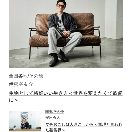
全国各地
その他
伊勢谷友介
生物として格好いい生き方＜世界を変えたくて監督
に＞
関東
その他
安達勇人
マチおこしは人おこしから＜無理と言われ
た芸能界＞