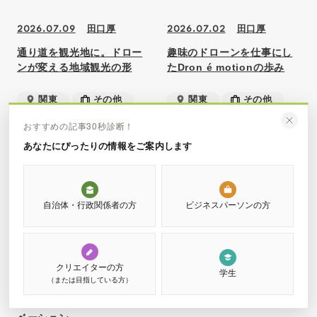
田口厚
田口厚
2026.07.09
2026.07.02
通り道を観光地に。ドロー
趣味のドローンを仕事にし
ンが変える地域観光の形
たDron é motionの歩み
関東
その他
関東
その他
おすすめの記事30秒診断！
あなたにぴったりの情報をご案内します
自治体・行政関係者の方
ビジネスパーソンの方
清水磨弥・ 宮
2026.06.04
クリエイターの方
本綾乃・ 古藤杏
学生
（または目指している方）
常識にヒビを。
駄菓子屋から起こすイノ