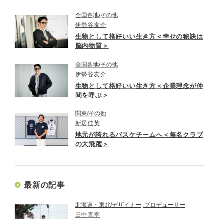
全国各地
その他
伊勢谷友介
生物として格好いい生き方＜幸せの秘訣は
脳内物質＞
全国各地
その他
伊勢谷友介
生物として格好いい生き方＜企業理念が仲
間を呼ぶ＞
関東
その他
新居佳英
地元が誇れるバスケチームへ＜無名クラブ
の大飛躍＞
最新の記事
北海道・東北
デザイナー, プロデューサー
田中克幸