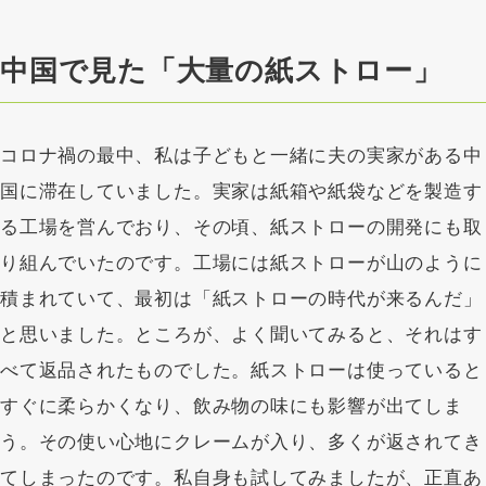
長崎県佐世保市
1982年生まれ。長崎県佐世保市出身。環境分野での社会課題
中国で見た「大量の紙ストロー」
解決と、地域資源の再価値化を軸に活動。2015年にアパレル
で起業後、株式会社UPayを設立し「もったいない」からはじ
まる新しいものづくりを展開している。コロナ禍をきっかけに
コロナ禍の最中、私は子どもと一緒に夫の実家がある中
挑んだ「米ストロー」開発では、110回を超える試行錯誤の末
国に滞在していました。実家は紙箱や紙袋などを製造す
に、子どもたちが安心して使える100％自然由来のストローを
完成させた。現在はフードロス問題に向き合う「日本赤酢協
る工場を営んでおり、その頃、紙ストローの開発にも取
会」の活動や、次世代の命を守るための小中高への出張授業に
り組んでいたのです。工場には紙ストローが山のように
も注力。環境・農業・教育・女性活躍の分野にまたがり、多方
積まれていて、最初は「紙ストローの時代が来るんだ」
面から注目を集める。講演、執筆、プロジェクトプロデュー
と思いました。ところが、よく聞いてみると、それはす
ス、スタートアップ支援など、多様な立場で「社会起業のリア
ル」を伝え続けている。
べて返品されたものでした。紙ストローは使っていると
すぐに柔らかくなり、飲み物の味にも影響が出てしま
https://upay.co.jp/
株式会社UPAY
う。その使い心地にクレームが入り、多くが返されてき
てしまったのです。私自身も試してみましたが、正直あ