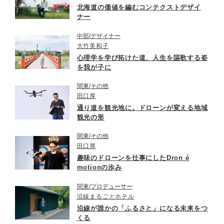
北海道の価値を編むコンテクストデザイ
ナー
中部
デザイナー
大竹美和子
心理学を学び拓けた道、人生を謳歌する姿
を我が子に
関東
その他
田口厚
通り道を観光地に。ドローンが変える地域
観光の形
関東
その他
田口厚
趣味のドローンを仕事にしたDron é
motionの歩み
関東
プロデューサー
沿線まるごとホテル
沿線が誰かの「ふるさと」になる未来をつ
くる