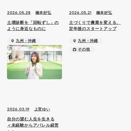
橋本好弘
橋本好弘
2026.05.28
2026.05.21
土壌診断を「回転ずし」の
土づくりで農業を変える、
ように身近なものに
定年後のスタートアップ
九州・沖縄
九州・沖縄
その他
その他
上官ゆい
2026.03.19
自分の望む人生を生きる
＜未経験からアパレル経営