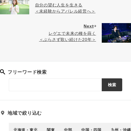
自分の望む人生を生きる
＜未経験からアパレル経営へ＞
Next
レゲエで未来の種を蒔く
＜ぶらさず歌い続けた20年＞
フリーワード検索
検索
地域で絞り込む
北海道・東北
関東
中部
中国・四国
九州・沖縄