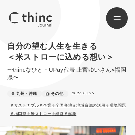
自分の望む人生を生きる
＜米ストローに込める想い＞
〜thincなひと・UPay代表 上官ゆいさん×福岡
県〜
九州・沖縄
その他
2026.03.26
＃サステナブル
＃企業
＃全国各地
＃地域資源の活用
＃環境問題
＃福岡県
＃米ストロー
＃経営
＃起業