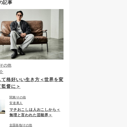
の記事
その他
介
して格好いい生き方＜世界を変
て監督に＞
関東
その他
安達勇人
マチおこしは人おこしから＜
無理と言われた芸能界＞
全国各地
その他