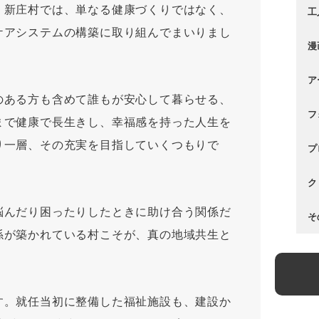
。新庄村では、単なる健康づくりではなく、
工
ケアシステムの構築に取り組んでまいりまし
漫
ア
のある方も含めて誰もが安心して暮らせる、
フ
まで健康で長生きし、幸福感を持った人生を
り一層、その充実を目指していくつもりで
プ
ク
悩んだり困ったりしたときに助け合う関係だ
そ
係が築かれている村こそが、真の地域共生と
す。就任当初に整備した福祉施設も、建設か