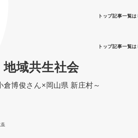
トップ
記事一覧
は
トップ
記事一覧
は
、地域共生社会
 小倉博俊さん×岡山県 新庄村～
村長