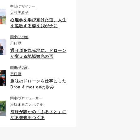
中部
デザイナー
大竹美和子
心理学を学び拓けた道、人生
を謳歌する姿を我が子に
関東
その他
田口厚
通り道を観光地に。ドローン
が変える地域観光の形
関東
その他
田口厚
趣味のドローンを仕事にした
Dron é motionの歩み
関東
プロデューサー
沿線まるごとホテル
沿線が誰かの「ふるさと」に
なる未来をつくる