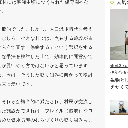
庄村には昭和中頃につくられた保育園や公
人気
す。
一般的でした。しかし、人口減少時代を考え
。むしろ、小さな村では、点在する施設が古
から立て直す・修繕する」という選択をする
トな手法を検討した上で、効率的に運営がで
とが賢いやり方ではないかと思っています。
全国各地
伊勢谷友
ね。今は、そうした取り組みに向かって検討
生物と
る真っ最中です。
えたく
、それらが複合的に満たされ、村民が交流し
した施設ができれば、フレイル（虚弱）やロ
含めた健康長寿のむらづくりの取り組みもし