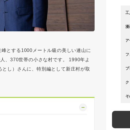
工
漫
ア
峰とする1000メートル級の美しい連山に
フ
、370世帯の小さな村です。 1990年よ
プ
ろとし）さんに、特別編として新庄村が取
ク
そ