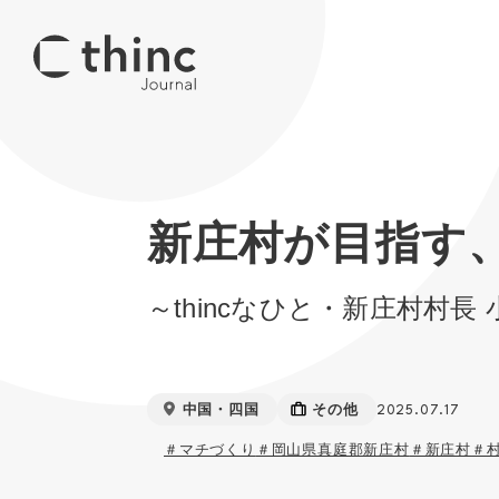
新庄村が目指す
～thincなひと・新庄村村長
中国・四国
その他
2025.07.17
＃マチづくり
＃岡山県真庭郡新庄村
＃新庄村
＃