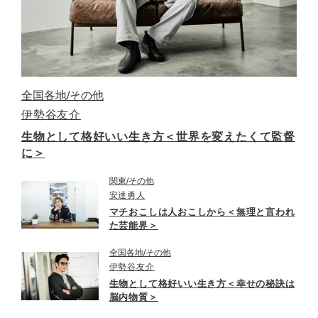
全国各地
その他
伊勢谷友介
生物として格好いい生き方＜世界を変えたくて監督
に＞
関東
その他
安達勇人
マチおこしは人おこしから＜無理と言われ
た芸能界＞
全国各地
その他
伊勢谷友介
生物として格好いい生き方＜幸せの秘訣は
脳内物質＞