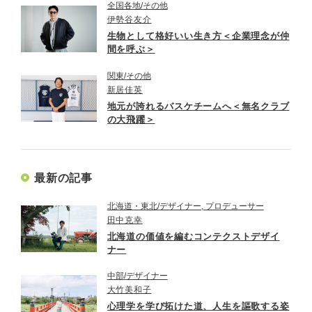
全国各地
その他
伊勢谷友介
生物として格好いい生き方＜企業理念が仲
間を呼ぶ＞
関東
その他
新居佳英
地元が誇れるバスケチームへ＜無名クラブ
の大飛躍＞
最新の記事
北海道・東北
デザイナー, プロデューサー
田中克幸
北海道の価値を編むコンテクストデザイ
ナー
中部
デザイナー
大竹美和子
心理学を学び拓けた道、人生を謳歌する姿