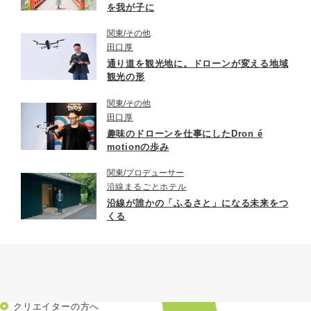
を我が子に
関東
その他
田口厚
通り道を観光地に。ドローンが変える地域
観光の形
関東
その他
田口厚
趣味のドローンを仕事にしたDron é
motionの歩み
関東
プロデューサー
沿線まるごとホテル
沿線が誰かの「ふるさと」になる未来をつ
くる
クリエイターの方へ