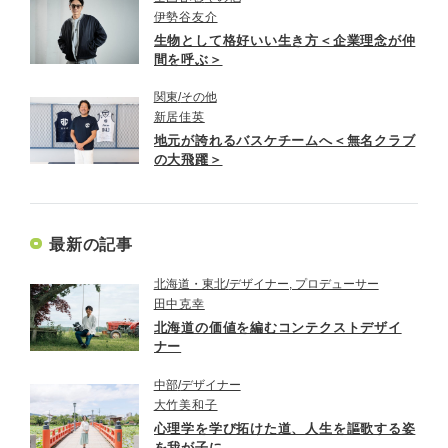
伊勢谷友介
生物として格好いい生き方＜企業理念が仲
間を呼ぶ＞
関東
その他
新居佳英
地元が誇れるバスケチームへ＜無名クラブ
の大飛躍＞
最新の記事
北海道・東北
デザイナー, プロデューサー
田中克幸
北海道の価値を編むコンテクストデザイ
ナー
中部
デザイナー
大竹美和子
心理学を学び拓けた道、人生を謳歌する姿
を我が子に