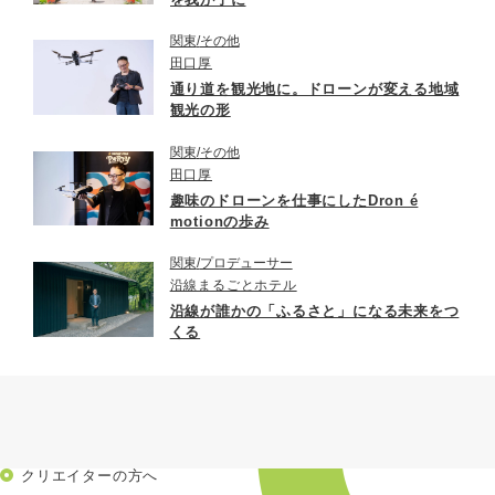
関東
その他
田口厚
通り道を観光地に。ドローンが変える地域
観光の形
関東
その他
田口厚
趣味のドローンを仕事にしたDron é
motionの歩み
関東
プロデューサー
沿線まるごとホテル
沿線が誰かの「ふるさと」になる未来をつ
くる
クリエイターの方へ