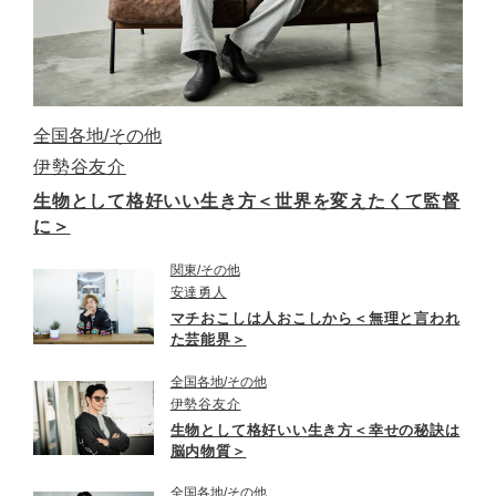
全国各地
その他
伊勢谷友介
生物として格好いい生き方＜世界を変えたくて監督
に＞
関東
その他
安達勇人
マチおこしは人おこしから＜無理と言われ
た芸能界＞
全国各地
その他
伊勢谷友介
生物として格好いい生き方＜幸せの秘訣は
脳内物質＞
全国各地
その他