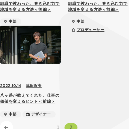
組織で教わった、巻き込む力で
組織で教わった、巻き込む力で
地域を変える方法＜後編＞
地域を変える方法＜前編＞
中部
中部
プロデューサー
プロデューサー
津田賀央
2022.10.14
八ヶ岳が教えてくれた、仕事の
価値を変えるヒント＜前編＞
中部
デザイナー
1
2