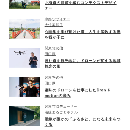
北海道の価値を編むコンテクストデザイ
ナー
中部
デザイナー
大竹美和子
心理学を学び拓けた道、人生を謳歌する姿
を我が子に
関東
その他
田口厚
通り道を観光地に。ドローンが変える地域
観光の形
関東
その他
田口厚
趣味のドローンを仕事にしたDron é
motionの歩み
関東
プロデューサー
沿線まるごとホテル
沿線が誰かの「ふるさと」になる未来をつ
くる