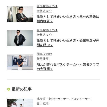
全国各地
その他
伊勢谷友介
生物として格好いい生き方＜幸せの秘訣は
脳内物質＞
全国各地
その他
伊勢谷友介
生物として格好いい生き方＜企業理念が仲
間を呼ぶ＞
関東
その他
新居佳英
地元が誇れるバスケチームへ＜無名クラブ
の大飛躍＞
最新の記事
北海道・東北
デザイナー, プロデューサー
田中克幸