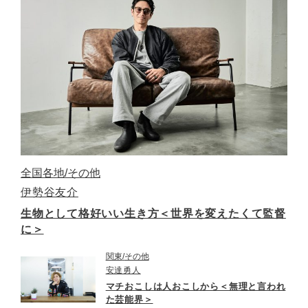
全国各地
その他
伊勢谷友介
生物として格好いい生き方＜世界を変えたくて監督
に＞
関東
その他
安達勇人
マチおこしは人おこしから＜無理と言われ
た芸能界＞