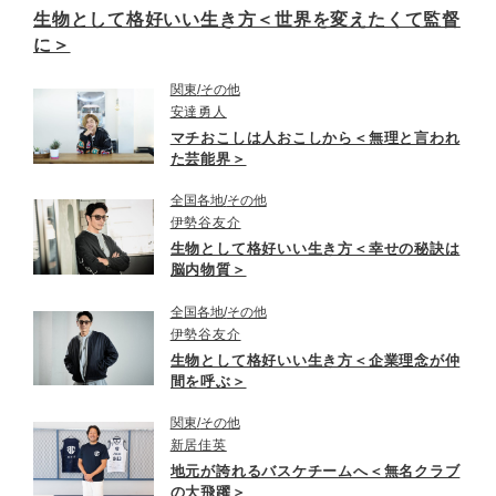
生物として格好いい生き方＜世界を変えたくて監督
に＞
関東
その他
安達勇人
マチおこしは人おこしから＜無理と言われ
た芸能界＞
全国各地
その他
伊勢谷友介
生物として格好いい生き方＜幸せの秘訣は
脳内物質＞
全国各地
その他
伊勢谷友介
生物として格好いい生き方＜企業理念が仲
間を呼ぶ＞
関東
その他
新居佳英
地元が誇れるバスケチームへ＜無名クラブ
の大飛躍＞