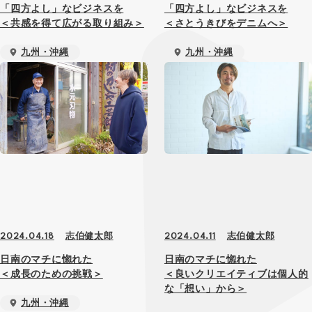
「四方よし」なビジネスを
「四方よし」なビジネスを
＜共感を得て広がる取り組み＞
＜さとうきびをデニムへ＞
九州・沖縄
九州・沖縄
プロデューサー
プロデューサー
志伯健太郎
志伯健太郎
2024.04.18
2024.04.11
日南のマチに惚れた
日南のマチに惚れた
＜成長のための挑戦＞
＜良いクリエイティブは個人的
な「想い」から＞
九州・沖縄