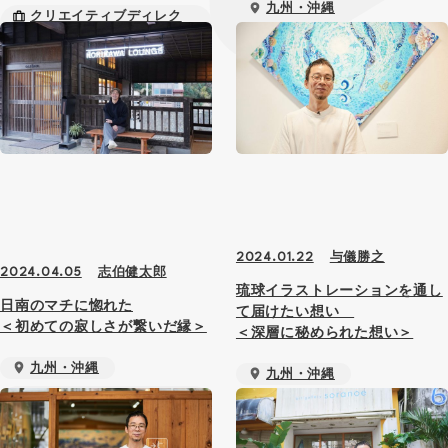
九州・沖縄
クリエイティブディレク
ター
クリエイティブディレク
ター
与儀勝之
2024.01.22
志伯健太郎
2024.04.05
琉球イラストレーションを通し
日南のマチに惚れた
て届けたい想い
＜初めての寂しさが繋いだ縁＞
＜深層に秘められた想い＞
九州・沖縄
九州・沖縄
クリエイティブディレク
アーティスト
ター