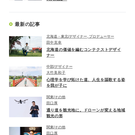
最新の記事
北海道・東北
デザイナー, プロデューサー
田中克幸
北海道の価値を編むコンテクストデザイ
ナー
中部
デザイナー
大竹美和子
心理学を学び拓けた道、人生を謳歌する姿
を我が子に
関東
その他
田口厚
通り道を観光地に。ドローンが変える地域
観光の形
関東
その他
田口厚